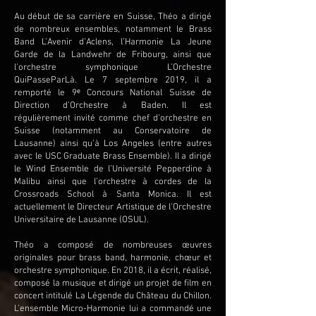
Au début de sa carrière en Suisse, Théo a dirigé
de nombreux ensembles, notamment le Brass
Band L’Avenir d’Aclens, l’Harmonie La Jeune
Garde de la Landwehr de Fribourg, ainsi que
l’orchestre symphonique L’Orchestre
QuiPasseParLà. Le 7 septembre 2019, il a
remporté le 9ᵉ Concours National Suisse de
Direction d’Orchestre à Baden. Il est
régulièrement invité comme chef d’orchestre en
Suisse (notamment au Conservatoire de
Lausanne) ainsi qu’à Los Angeles (entre autres
avec le USC Graduate Brass Ensemble). Il a dirigé
le Wind Ensemble de l’Université Pepperdine à
Malibu ainsi que l’orchestre à cordes de la
Crossroads School à Santa Monica. Il est
actuellement le Directeur Artistique de l'Orchestre
Universitaire de Lausanne (OSUL).
Théo a composé de nombreuses œuvres
originales pour brass band, harmonie, chœur et
orchestre symphonique. En 2018, il a écrit, réalisé,
composé la musique et dirigé un projet de film en
concert intitulé La Légende du Château du Chillon.
L’ensemble Micro-Harmonie lui a commandé une