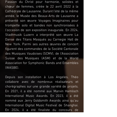
Passion du Christ pour harmonie, solistes et
chœur de femmes, créée le 22 avril 2022 à la
Cathédrale de Lausanne. Durant l’été de la même
année, le Musée des Beaux-Arts de Lausanne a
présenté son œuvre Voyages Imaginaires pour
trompette solo et bandes non synchronisées à
l’occasion de son exposition inaugurale. En 2024,
Stadtmusik Luzern a interprété son œuvre La
Danse des Titans Masqués au Carnegie Hall de
New York. Parmi ses autres œuvres de concert
figurent des commandes de la Société Cantonale
des Musiques Vaudoises (SCMV), de l’Association
Suisse des Musiques (ASM) et de la World
Association for Symphonic Bands and Ensembles
(WASBE).
Depuis son installation à Los Angeles, Théo
collabore avec de nombreux réalisateurs et
chorégraphes sur une grande variété de projets.
En 2021, il a été nommé aux Marvin Hamlisch
International Music Awards. En 2023, il a été
nommé aux Jerry Goldsmith Awards ainsi qu’au
International Digital Music Festival de Shanghai.
En 2024, il a été finaliste du concours de
composition pour l’image du Festival International